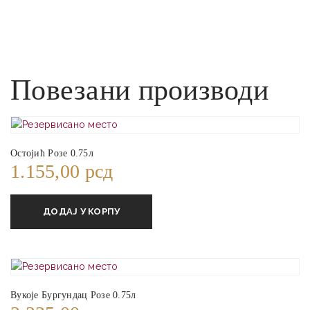
Повезани производи
Остојић Розе 0.75л
1.155,00
рсд
ДОДАЈ У КОРПУ
Вукоје Бургундац Розе 0.75л