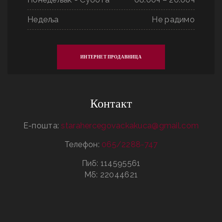
Недеља
Не радимо
ИНТЕРНЕТ ПРОДАВНИЦА
Контакт
Е-пошта:
starahercegovackakuca@gmail.com
Телефон:
065/2288-747
Пиб: 114595561
Мб: 22044621