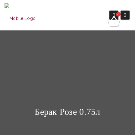
0
Берак Розе 0.75л