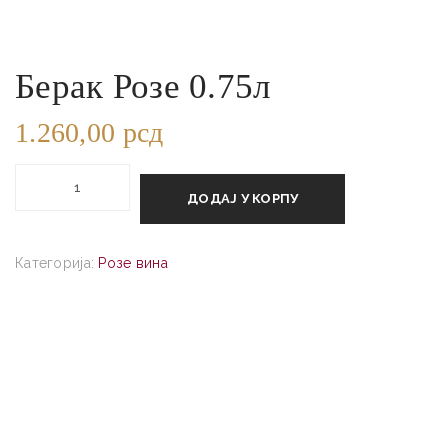
Берак Розе 0.75л
1.260,00
рсд
Берак
Розе
ДОДАЈ У КОРПУ
0.75л
количина
Категорија:
Розе вина