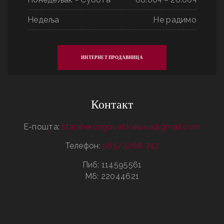
Недеља
Не радимо
ИНТЕРНЕТ ПРОДАВНИЦА
Контакт
Е-пошта:
starahercegovackakuca@gmail.com
Телефон:
065/2288-747
Пиб: 114595561
Мб: 22044621