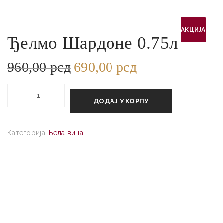
АКЦИЈА!
Ђелмо Шардоне 0.75л
960,00
рсд
690,00
рсд
Оригинална
Тренутна
цена
цена
је
је:
Ђелмо
била:
690,00 рсд.
Шардоне
ДОДАЈ У КОРПУ
960,00 рсд.
0.75л
количина
Категорија:
Бела вина