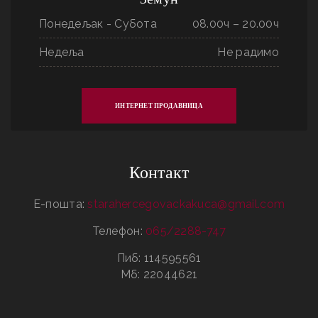
Понедељак - Субота
08.00ч – 20.00ч
Недеља
Не радимо
ИНТЕРНЕТ ПРОДАВНИЦА
Контакт
Е-пошта:
starahercegovackakuca@gmail.com
Телефон:
065/2288-747
Пиб: 114595561
Мб: 22044621