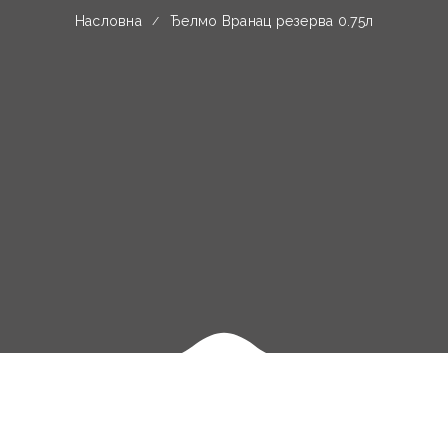
Насловна
Ђелмо Вранац резерва 0.75л