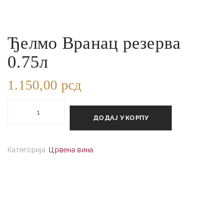
Ђелмо Вранац резерва
0.75л
1.150,00
рсд
Ђелмо
Вранац
ДОДАЈ У КОРПУ
резерва
0.75л
Категорија:
Црвена вина
количина