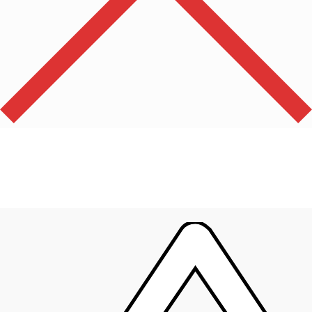
Производи
0
Укупно
0,00
рсд
Корпа