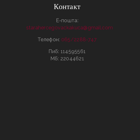
Контакт
Е-пошта:
starahercegovackakuca@gmail.com
Телефон:
065/2288-747
Пиб: 114595561
Мб: 22044621