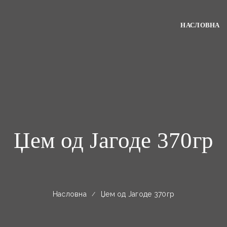
НАСЛОВНА
Џем од Јагоде 370гр
Насловна
Џем од Јагоде 370гр