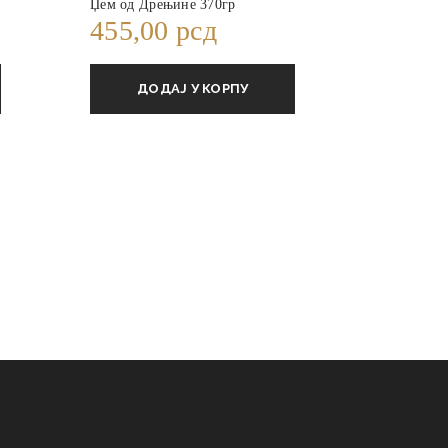
Џем од Дрењине 370гр
455,00
рсд
ДОДАЈ У КОРПУ