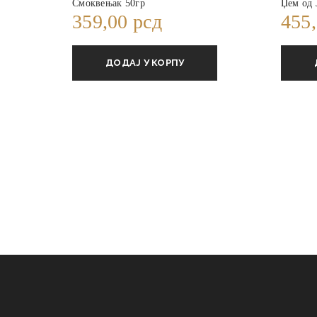
Смоквењак 50гр
Џем од 
359,00
рсд
455
ДОДАЈ У КОРПУ