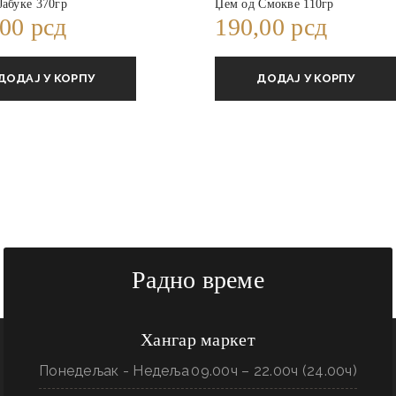
Јабуке 370гр
Џем од Смокве 110гр
,00
рсд
190,00
рсд
ДОДАЈ У КОРПУ
ДОДАЈ У КОРПУ
Радно време
Хангар маркет
Понедељак - Недеља
09.00ч – 22.00ч (24.00ч)