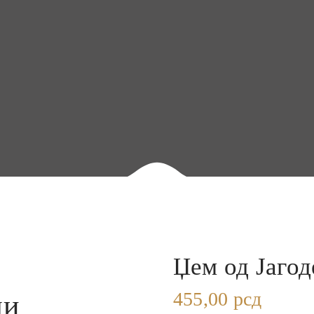
Џем од Јагод
455,00
рсд
ди