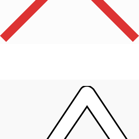
Производи
0
Укупно
0,00
рсд
Корпа