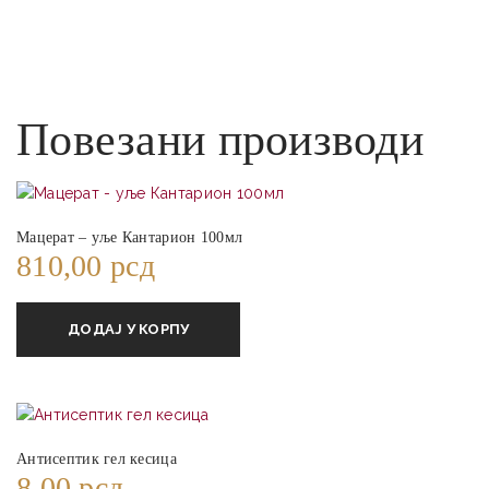
Повезани производи
Мацерат – уље Кантарион 100мл
810,00
рсд
ДОДАЈ У КОРПУ
Антисептик гел кесица
8,00
рсд