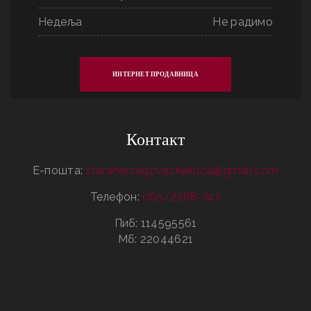
Недеља
Не радимо
ИНТЕРНЕТ ПРОДАВНИЦА
Контакт
Е-пошта:
starahercegovackakuca@gmail.com
Телефон:
065/2288-747
Пиб: 114595561
Мб: 22044621