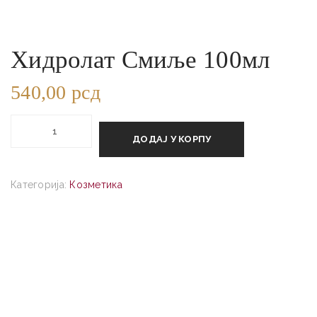
Хидролат Смиље 100мл
540,00
рсд
Хидролат
Смиље
ДОДАЈ У КОРПУ
100мл
количина
Категорија:
Козметика