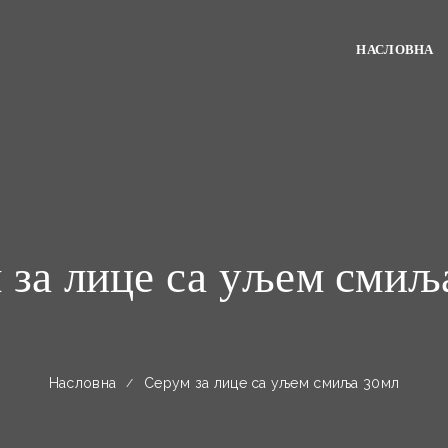
НАСЛОВНА
 за лице са уљем смиљ
Насловна
Серум за лице са уљем смиља 30мл