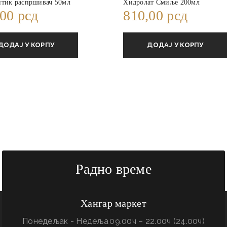
тик распршивач 50мл
Хидролат Смиље 200мл
,00
рсд
810,00
рсд
ДОДАЈ У КОРПУ
ДОДАЈ У КОРПУ
Радно време
Хангар маркет
Понедељак - Недеља
09.00ч – 22.00ч (24.00ч)