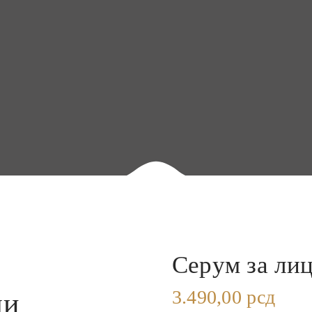
Серум за ли
3.490,00
рсд
ди