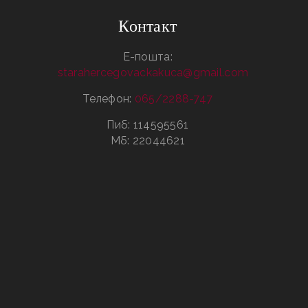
Контакт
Е-пошта:
starahercegovackakuca@gmail.com
Телефон:
065/2288-747
Пиб: 114595561
Мб: 22044621