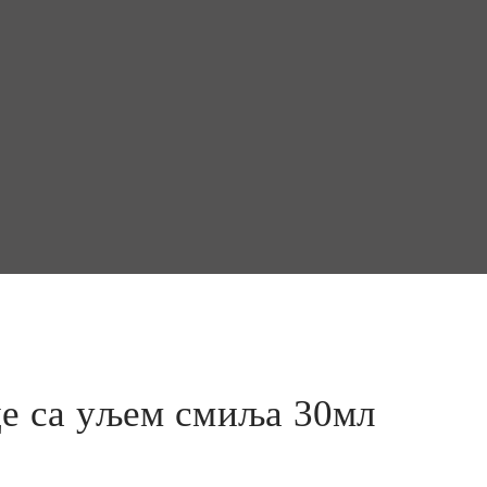
це са уљем смиља 30мл