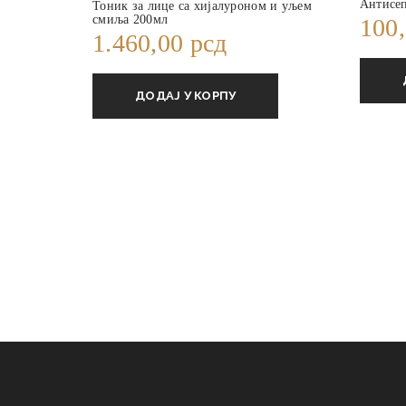
Антисеп
Тоник за лице са хијалуроном и уљем
смиља 200мл
100
1.460,00
рсд
ДОДАЈ У КОРПУ