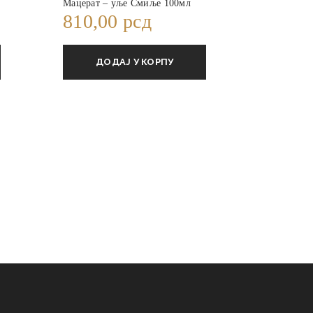
Мацерат – уље Смиље 100мл
810,00
рсд
ДОДАЈ У КОРПУ